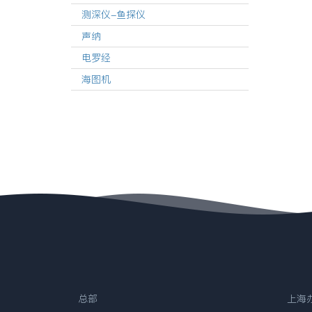
测深仪-鱼探仪
声纳
电罗经
海图机
总部
上海办