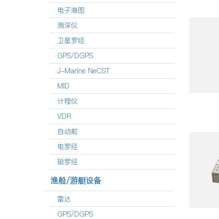
电子海图
测深仪
卫星罗经
GPS/DGPS
J-Marine NeCST
MID
计程仪
VDR
自动舵
电罗经
磁罗经
渔船/游艇设备
雷达
GPS/DGPS