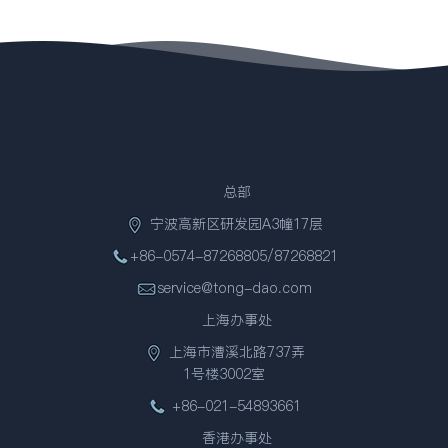
总部
宁波高新区研发园A3幢17层
+86-0574-87268805/87268821
service@tong-dao.com
上海办事处
上海市漕溪北路737弄
1号楼3002室
+86-021-54893661
香港办事处