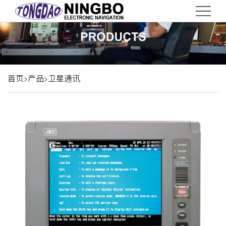
首
页
关
于
服
首页
产品
卫星通讯
>
>
务
产
品
新
闻
联
系
EN