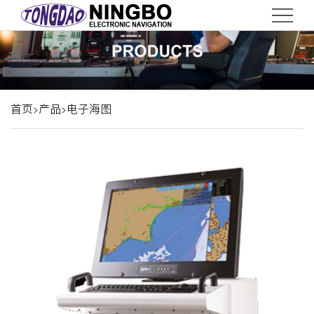
首
页
关
于
服
首页
产品
电子海图
>
>
务
产
品
新
闻
联
系
EN