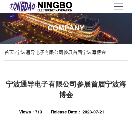
.nyRightBox img { display: block; margin: 0 auto; }
首
页
关
于
服
务
产
首页
宁波通导电子有限公司参展首届宁波海博会
>
品
新
闻
联
宁波通导电子有限公司参展首届宁波海
系
EN
博会
Views：713
Release Date： 2023-07-21