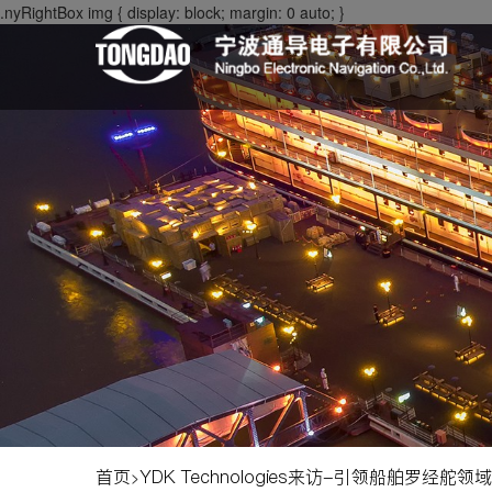
.nyRightBox img { display: block; margin: 0 auto; }
首页
YDK Technologies来访-引领船舶罗经舵领域
>